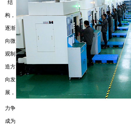
结
构，
逐渐
向微
观制
造方
向发
展，
力争
成为