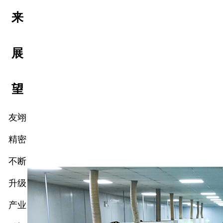
来
展
望
友翊
精密
不断
升级
产业